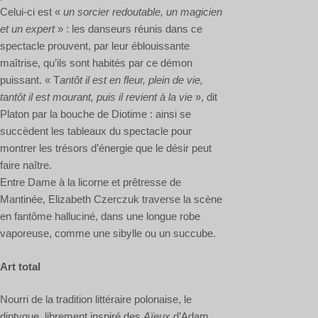
Celui-ci est «
un sorcier redoutable, un magicien
et un expert
» : les danseurs réunis dans ce
spectacle prouvent, par leur éblouissante
maîtrise, qu’ils sont habités par ce démon
puissant. « T
antôt il est en fleur, plein de vie,
tantôt il est mourant, puis il revient à la vie
», dit
Platon par la bouche de Diotime : ainsi se
succèdent les tableaux du spectacle pour
montrer les trésors d’énergie que le désir peut
faire naître.
Entre Dame à la licorne et prêtresse de
Mantinée, Elizabeth Czerczuk traverse la scène
en fantôme halluciné, dans une longue robe
vaporeuse, comme une sibylle ou un succube.
Art total
Nourri de la tradition littéraire polonaise, le
diptyque, librement inspiré des
Aïeux
d’Adam