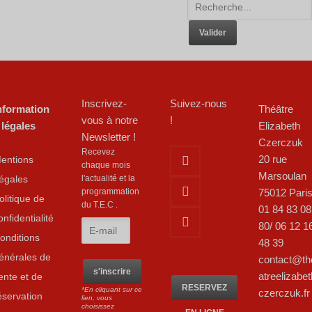
Inscrivez-
Suivez-nous
nformation
Théâtre
vous à notre
!
 légales
Elizabeth
Newsletter !
Czerczuk
Recevez
20 rue
entions
chaque mois
Marsoulan
égales
l'actualité et la
75012 Pari
programmation
olitique de
du T.E.C .
01 84 83 08
onfidentialité
80/ 06 12 1
onditions
48 39
énérales de
contact@th
atreelizabet
ente et de
RESERVEZ
*En cliquant sur ce
czerczuk.fr
éservation
lien, vous
choisissez