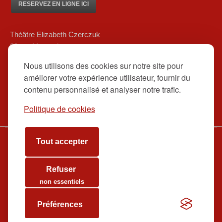
RESERVEZ EN LIGNE ICI
Théâtre Elizabeth Czerczuk
20 rue Marsoulan
75012 Paris
Nous utilisons des cookies sur notre site pour
01 84 83 08 80/ 06 12 16 48 39
améliorer votre expérience utilisateur, fournir du
contact@theatreelizabethczerczuk.fr
contenu personnalisé et analyser notre trafic.
Politique de cookies
Tout accepter
www.theatreelizabethczerczuk.fr
Billetterie
Refuser
Contact
non essentiels
Préférences
tadwas