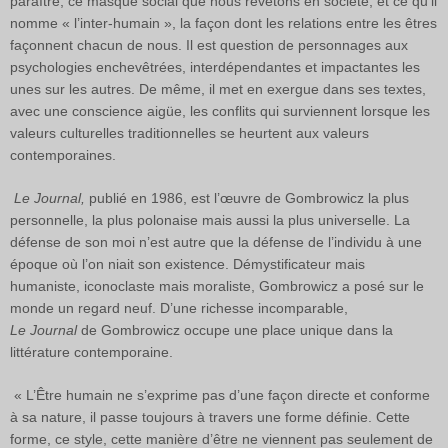
paraître, ce masque social que nous revêtons en société, et ce qu’il
nomme « l’inter-humain », la façon dont les relations entre les êtres
façonnent chacun de nous. Il est question de personnages aux
psychologies enchevêtrées, interdépendantes et impactantes les
unes sur les autres. De même, il met en exergue dans ses textes,
avec une conscience aigüe, les conflits qui sur­viennent lorsque les
valeurs culturelles tradition­nelles se heurtent aux valeurs
contemporaines.
Le Journal,
publié en 1986, est l’œuvre de Gombrowicz la plus
personnelle, la plus polonaise mais aussi la plus universelle. La
défense de son moi n’est autre que la défense de l’individu à une
époque où l’on niait son existence. Démystificateur mais
humaniste, iconoclaste mais moraliste, Gombrowicz a posé sur le
monde un regard neuf. D’une richesse incomparable,
Le Journal
de Gombrowicz occupe une place unique dans la
littérature contemporaine.
« L’Être humain ne s’exprime pas d’une façon directe et conforme
à sa nature, il passe toujours à travers une forme définie. Cette
forme, ce style, cette manière d’être ne viennent pas seulement de