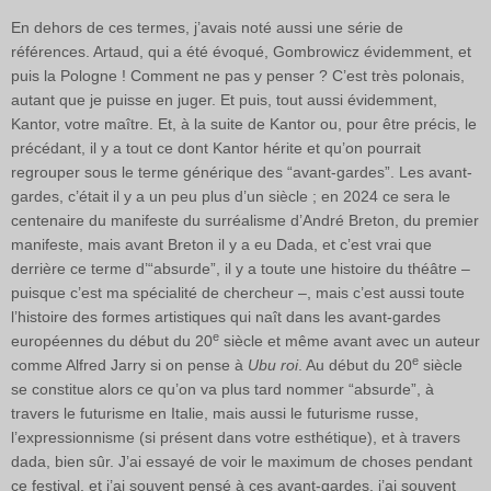
En dehors de ces termes, j’avais noté aussi une série de
références. Artaud, qui a été évoqué, Gombrowicz évidemment, et
puis la Pologne ! Comment ne pas y penser ? C’est très polonais,
autant que je puisse en juger. Et puis, tout aussi évidemment,
Kantor, votre maître. Et, à la suite de Kantor ou, pour être précis, le
précédant, il y a tout ce dont Kantor hérite et qu’on pourrait
regrouper sous le terme générique des “avant-gardes”. Les avant-
gardes, c’était il y a un peu plus d’un siècle ; en 2024 ce sera le
centenaire du manifeste du surréalisme d’André Breton, du premier
manifeste, mais avant Breton il y a eu Dada, et c’est vrai que
derrière ce terme d’“absurde”, il y a toute une histoire du théâtre –
puisque c’est ma spécialité de chercheur –, mais c’est aussi toute
l’histoire des formes artistiques qui naît dans les avant-gardes
e
européennes du début du 20
siècle et même avant avec un auteur
e
comme Alfred Jarry si on pense à
Ubu roi
. Au début du 20
siècle
se constitue alors ce qu’on va plus tard nommer “absurde”, à
travers le futurisme en Italie, mais aussi le futurisme russe,
l’expressionnisme (si présent dans votre esthétique), et à travers
dada, bien sûr. J’ai essayé de voir le maximum de choses pendant
ce festival, et j’ai souvent pensé à ces avant-gardes, j’ai souvent