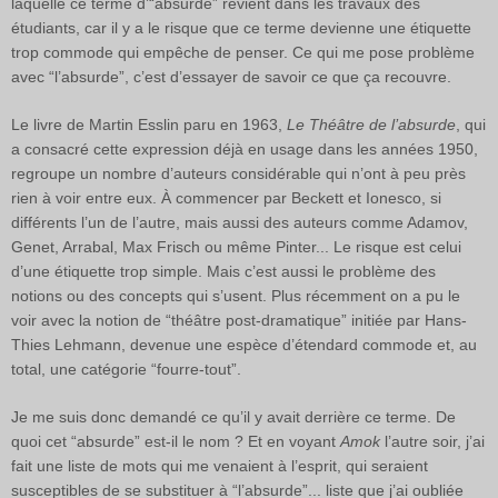
laquelle ce terme d’“absurde” revient dans les travaux des
étudiants, car il y a le risque que ce terme devienne une étiquette
trop commode qui empêche de penser. Ce qui me pose problème
avec “l’absurde”, c’est d’essayer de savoir ce que ça recouvre.
Le livre de Martin Esslin paru en 1963,
Le Théâtre de l’absurde
, qui
a consacré cette expression déjà en usage dans les années 1950,
regroupe un nombre d’auteurs considérable qui n’ont à peu près
rien à voir entre eux. À commencer par Beckett et Ionesco, si
différents l’un de l’autre, mais aussi des auteurs comme Adamov,
Genet, Arrabal, Max Frisch ou même Pinter... Le risque est celui
d’une étiquette trop simple. Mais c’est aussi le problème des
notions ou des concepts qui s’usent. Plus récemment on a pu le
voir avec la notion de “théâtre post-dramatique” initiée par Hans-
Thies Lehmann, devenue une espèce d’étendard commode et, au
total, une catégorie “fourre-tout”.
Je me suis donc demandé ce qu’il y avait derrière ce terme. De
quoi cet “absurde” est-il le nom ? Et en voyant
Amok
l’autre soir, j’ai
fait une liste de mots qui me venaient à l’esprit, qui seraient
susceptibles de se substituer à “l’absurde”... liste que j’ai oubliée