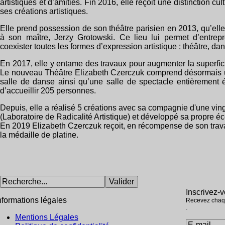
artistiques et d’amitiés. Fin 2016, elle reçoit une distinction
ses créations artistiques.
Elle prend possession de son théâtre parisien en 2013, qu’e
à son maître, Jerzy Grotowski. Ce lieu lui permet d’entrepr
coexister toutes les formes d’expression artistique : théâtre, da
En 2017, elle y entame des travaux pour augmenter la superficie
Le nouveau Théâtre Elizabeth Czerczuk comprend désormais
salle de danse ainsi qu’une salle de spectacle entièrement 
d’accueillir 205 personnes.
Depuis, elle a réalisé 5 créations avec sa compagnie d'une ving
(Laboratoire de Radicalité Artistique) et développé sa propre éc
En 2019 Elizabeth Czerczuk reçoit, en récompense de son travail
la médaille de platine.
Inscrivez-v
nformations légales
Recevez chaqu
.
Mentions Légales