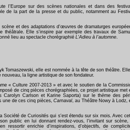
te l’Europe sur des scènes nationales et dans des festiva
able de la part de la presse et du public, notamment au Festiv
n scène et des adaptations d’œuvres de dramaturges europée
e théâtrale. Elle s’inspire par exemple des travaux de Samu
onné lieu au spectacle chorégraphié
L’Adieu à l’automne
.
k Tomaszewski, elle est nommée à la tête de son théâtre. Elle
e nouveau, la ligne artistique de son fondateur.
amme « Culture 2007-2013 » et avec le soutien de la Commissi
osé de cinq pièces chorégraphiées, ce projet artistique met 
s Carolyn Carlson et Karine Saporta) sur le th
è
me des péri
s une de ces cinq pièces,
Carnaval
, au Théâtre Nowy à Lodz, 
a Société de Curiosités qui s’est étendu sur six mois. Avec cet
on public en lui donnant rendez-vous, l’invitant sur scène, 
 ressortir enrichie d’inspirations, d’objectifs, de complicit