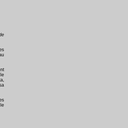
de
es
au
nt
le
a,
sa
es
le