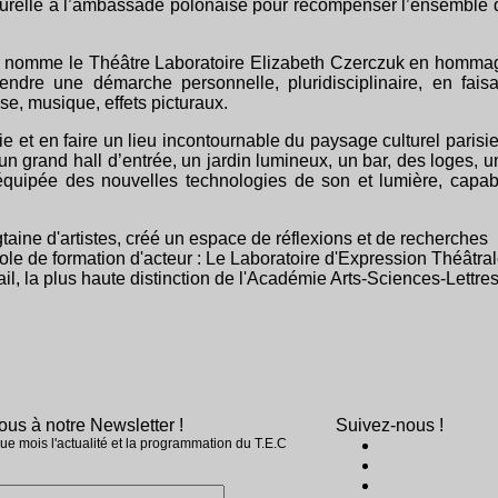
 culturelle à l’ambassade polonaise pour récompenser l’ensemble 
lle nomme le Théâtre Laboratoire Elizabeth Czerczuk en homma
endre une démarche personnelle, pluridisciplinaire, en faisa
nse, musique, effets picturaux.
 et en faire un lieu incontournable du paysage culturel parisie
un grand hall d’entrée, un jardin lumineux, un bar, des loges, u
équipée des nouvelles technologies de son et lumière, capab
taine d'artistes, créé un espace de réflexions et de recherches
ole de formation d'acteur : Le Laboratoire d'Expression Théâtral
, la plus haute distinction de l'Académie Arts-Sciences-Lettres
ous à notre Newsletter !
Suivez-nous !
e mois l'actualité et la programmation du T.E.C