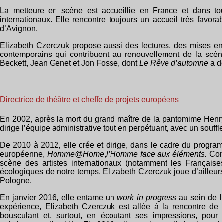
La metteure en scène est accueillie en France et dans tou
internationaux. Elle rencontre toujours un accueil très favor
d’Avignon.
Elizabeth Czerczuk propose aussi des lectures, des mises e
contemporains qui contribuent au renouvellement de la scèn
Beckett, Jean Genet et Jon Fosse, dont
Le Rêve d’automne
a d
Directrice de théâtre et cheffe de projets européens
En 2002, après la mort du grand maître de la pantomime Henry
dirige l’équipe administrative tout en perpétuant, avec un souffl
De 2010 à 2012, elle crée et dirige, dans le cadre du progr
européenne,
Homme@Home
,
l’Homme face aux éléments.
Comp
scène des artistes internationaux (notamment les Française
écologiques de notre temps. Elizabeth Czerczuk joue d’ailleur
Pologne.
En janvier 2016, elle entame un
work in progress
au sein de l
expérience, Elizabeth Czerczuk est allée à la rencontre de s
bousculant et, surtout, en écoutant ses impressions, pour en