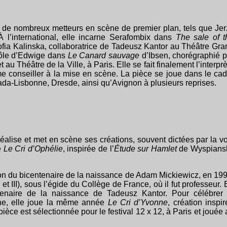
de nombreux metteurs en scène de premier plan, tels que Jer
l’international, elle incarne Serafombix dans
The sale of t
Zofia Kalinska, collaboratrice de Tadeusz Kantor au Théâtre Gra
rôle d’Edwige dans
Le Canard sauvage
d’Ibsen, chorégraphié p
u Théâtre de la Ville, à Paris. Elle se fait finalement l’interpr
conseiller à la mise en scène. La pièce se joue dans le cad
mada-Lisbonne, Dresde, ainsi qu’Avignon à plusieurs reprises.
alise et met en scène ses créations, souvent dictées par la vo
e
Le Cri d’Ophélie
, inspirée de l’
Étude sur Hamlet
de Wyspiansk
on du bicentenaire de la naissance de Adam Mickiewicz, en 199
II et III), sous l’égide du Collège de France, où il fut professeur.
tenaire de la naissance de Tadeusz Kantor. Pour célébrer 
gne, elle joue la même année
Le Cri d’Yvonne
, création inspi
èce est sélectionnée pour le festival 12 x 12, à Paris et jouée 