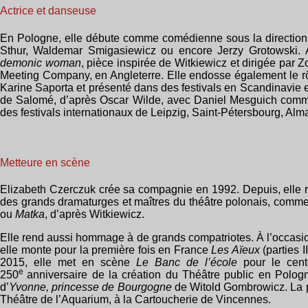
Actrice et danseuse
En Pologne, elle débute comme comédienne sous la direction 
Sthur, Waldemar Smigasiewicz ou encore Jerzy Grotowski. À 
demonic woman
, pièce inspirée de Witkiewicz et dirigée par 
Meeting Company, en Angleterre. Elle endosse également le 
Karine Saporta et présenté dans des festivals en Scandinavie et a
de Salomé, d’après Oscar Wilde, avec Daniel Mesguich comme 
des festivals internationaux de Leipzig, Saint-Pétersbourg, Al
Metteure en scène
Elizabeth Czerczuk crée sa compagnie en 1992. Depuis, elle ré
des grands dramaturges et maîtres du théâtre polonais, comm
ou
Matka
, d’après Witkiewicz.
Elle rend aussi hommage à de grands compatriotes. À l’occasi
elle monte pour la première fois en France
Les Aïeux
(parties 
2015, elle met en scène
Le Banc de l’école
pour le cen
e
250
anniversaire de la création du Théâtre public en Polo
d’
Yvonne, princesse de Bourgogne
de Witold Gombrowicz. La pi
Théâtre de l’Aquarium, à la Cartoucherie de Vincennes.