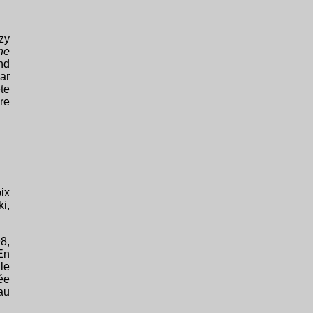
zy
he
nd
ar
ète
re
ix
i,
8,
 En
le
rée
au