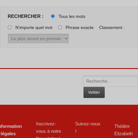
RECHERCHER :
Tous les mots
N'importe quel mot
Phrase exacte
Classement :
Inscrivez-
Suivez-nous
nformation
Théâtre
vous à notre
!
 légales
Elizabeth