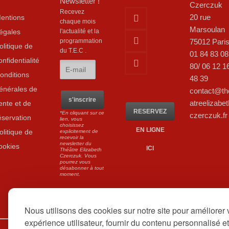
Newsletter !
Czerczuk
Recevez
20 rue
entions
chaque mois
Marsoulan
égales
l'actualité et la
75012 Pari
programmation
olitique de
du T.E.C .
01 84 83 08
onfidentialité
80/ 06 12 1
onditions
48 39
énérales de
contact@th
atreelizabet
ente et de
RESERVEZ
*En cliquant sur ce
czerczuk.fr
éservation
lien, vous
choisissez
EN LIGNE
olitique de
explicitement de
recevoir la
newsletter du
ookies
ICI
Théâtre Elizabeth
Czerczuk. Vous
pourrez vous
désabonner à tout
moment.
Nous utilisons des cookies sur notre site pour améliorer 
expérience utilisateur, fournir du contenu personnalisé et