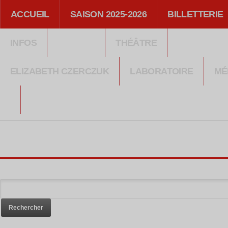
ACCUEIL
SAISON 2025-2026
BILLETTERIE
INFOS
THÉÂTRE
ELIZABETH CZERCZUK
LABORATOIRE
MÉ
Rechercher