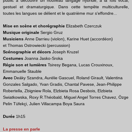
public à découvrir un nouveau langage hybride, à la fois vocal,
gestuel et dramaturgique. Dans cette tempête multiculturelle,
toutes les langues se délient et le quatrième mur s'effondre...
Mise en scène et chorégraphie
Elizabeth Czerczuk
Musique originale
Sergio Gruz
Musiciens
Anne Darrieu (violon), Karine Huet (accordéon)
et Thomas Ostrowiecki (percussion)
Scénographie et décors
Joseph Kruzel
Costumes
Joanna Jasko-Sroka
Régie son et lumières
Tsiresy Begana, Lucas Crouxinoux,
Emmanuelle Stauble
Avec
Deáky Szandra, Aurélie Gascuel, Roland Girault, Valentina
Gonzales Salgado, Yvan Gradis, Chantal Pavese, Jean-Philippe
Robertella, Zbigniew Rola, Elzbieta Rosa Desbois, Elzbieta
Swiatkowska, Roxy R.Théobald, Miguel Angel Torres Chavez, Özge
Pelin Tüfekçi, Julien Villacampa Boya Saura
Durée
1h15
La presse en parle