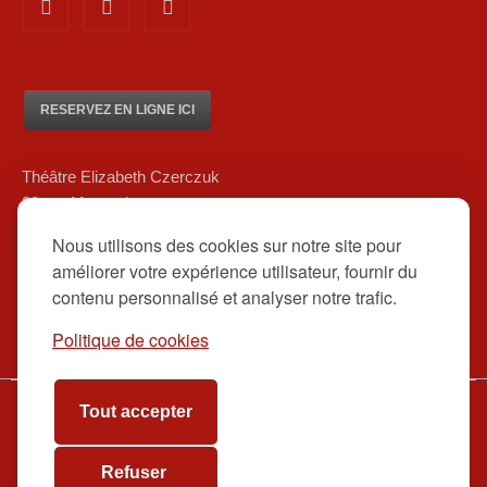
RESERVEZ EN LIGNE ICI
Théâtre Elizabeth Czerczuk
20 rue Marsoulan
75012 Paris
Nous utilisons des cookies sur notre site pour
01 84 83 08 80/ 06 12 16 48 39
améliorer votre expérience utilisateur, fournir du
contact@theatreelizabethczerczuk.fr
contenu personnalisé et analyser notre trafic.
Politique de cookies
Tout accepter
www.theatreelizabethczerczuk.fr
Billetterie
Refuser