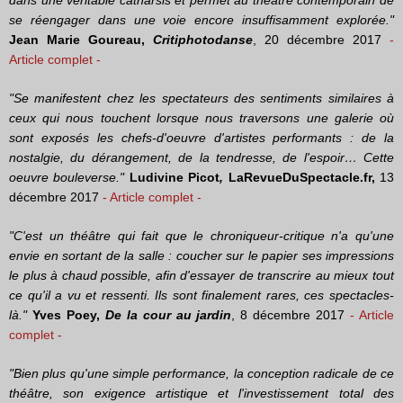
dans une véritable catharsis et permet au théâtre contemporain de
se réengager dans une voie encore insuffisamment explorée."
Jean Marie Goureau,
Critiphotodanse
, 20 décembre 2017
-
Article complet -
"Se manifestent chez les spectateurs des sentiments similaires à
ceux qui nous touchent lorsque nous traversons une galerie où
sont exposés les chefs-d'oeuvre d'artistes performants : de la
nostalgie, du dérangement, de la tendresse, de l'espoir… Cette
oeuvre bouleverse."
Ludivine Picot
,
LaRevueDuSpectacle.fr
,
13
décembre 2017
- Article complet -
"C'est un théâtre qui fait que le chroniqueur-critique n'a qu'une
envie en sortant de la salle : coucher sur le papier ses impressions
le plus à chaud possible, afin d'essayer de transcrire au mieux tout
ce qu'il a vu et ressenti.
Ils sont finalement rares, ces spectacles-
là."
Yves Poey,
De la cour au jardin
, 8 décembre 2017
- Article
complet -
"Bien plus qu'une simple performance, la conception radicale de ce
théâtre, son exigence artistique et l'investissement total des