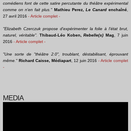
comédiens font de cette satire percutante du théâtre expérimental
comme on n'en fait plus."
Mathieu Perez,
Le Canard
enchaîné
,
27 avril 2016
- Article complet -
"Elizabeth Czerczuk propose d'expérimenter la folie à l'état brut,
naturel, véritable".
Thibaud-Léo Koben,
Rebelle(s)
Mag
, 7 juin
2016
- Article complet -
"Une sorte de "théâtre 2.0", troublant, déstabilisant, éprouvant
même."
Richard Caisse,
Médiapart
, 12 juin 2016
- Article complet
-
MEDIA