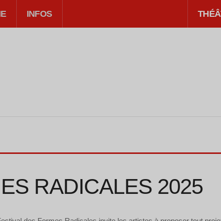
IE
INFOS
THÉÂ
ES RADICALES 2025
stival des Formes Radicales invite les artistes à proposer tout projet 