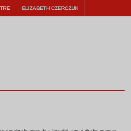
TRE
ELIZABETH CZERCZUK
qui explore le thème de la liminalité, c'est-à-dire les espaces