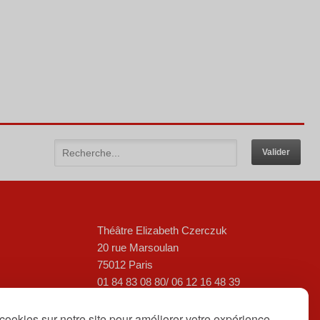
Théâtre Elizabeth Czerczuk
20 rue Marsoulan
75012 Paris
01 84 83 08 80/ 06 12 16 48 39
contact@theatreelizabethczerczuk.fr
cookies sur notre site pour améliorer votre expérience