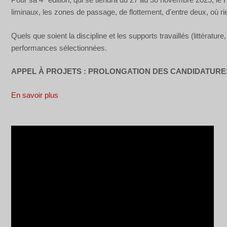
liminaux, les zones de passage, de flottement, d'entre deux, où rien 
Quels que soient la discipline et les supports travaillés (littérature
performances sélectionnées.
APPEL À PROJETS : PROLONGATION DES CANDIDATURES
En savoir plus