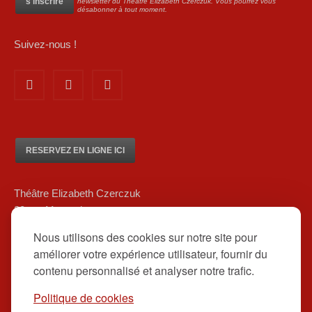
newsletter du Théâtre Elizabeth Czerczuk. Vous pourrez vous
désabonner à tout moment.
Suivez-nous !
RESERVEZ EN LIGNE ICI
Théâtre Elizabeth Czerczuk
20 rue Marsoulan
75012 Paris
Nous utilisons des cookies sur notre site pour
01 84 83 08 80/ 06 12 16 48 39
améliorer votre expérience utilisateur, fournir du
contact@theatreelizabethczerczuk.fr
contenu personnalisé et analyser notre trafic.
Politique de cookies