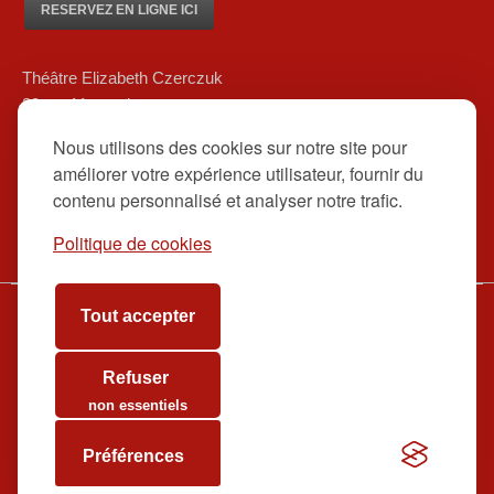
RESERVEZ EN LIGNE ICI
Théâtre Elizabeth Czerczuk
20 rue Marsoulan
75012 Paris
Nous utilisons des cookies sur notre site pour
01 84 83 08 80/ 06 12 16 48 39
améliorer votre expérience utilisateur, fournir du
contact@theatreelizabethczerczuk.fr
contenu personnalisé et analyser notre trafic.
Politique de cookies
Tout accepter
www.theatreelizabethczerczuk.fr
Billetterie
Refuser
Contact
non essentiels
Préférences
tadwas