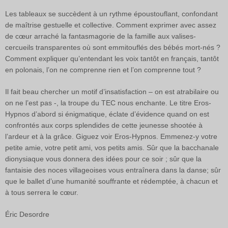
Les tableaux se succèdent à un rythme époustouflant, confondant
de maîtrise gestuelle et collective. Comment exprimer avec assez
de cœur arraché la fantasmagorie de la famille aux valises-
cercueils transparentes où sont emmitouflés des bébés mort-nés ?
Comment expliquer qu’entendant les voix tantôt en français, tantôt
en polonais, l’on ne comprenne rien et l’on comprenne tout ?
Il fait beau chercher un motif d’insatisfaction – on est atrabilaire ou
on ne l’est pas -, la troupe du TEC nous enchante. Le titre Eros-
Hypnos d’abord si énigmatique, éclate d’évidence quand on est
confrontés aux corps splendides de cette jeunesse shootée à
l’ardeur et à la grâce. Giguez voir Eros-Hypnos. Emmenez-y votre
petite amie, votre petit ami, vos petits amis. Sûr que la bacchanale
dionysiaque vous donnera des idées pour ce soir ; sûr que la
fantaisie des noces villageoises vous entraînera dans la danse; sûr
que le ballet d’une humanité souffrante et rédemptée, à chacun et
à tous serrera le cœur.
Éric Desordre