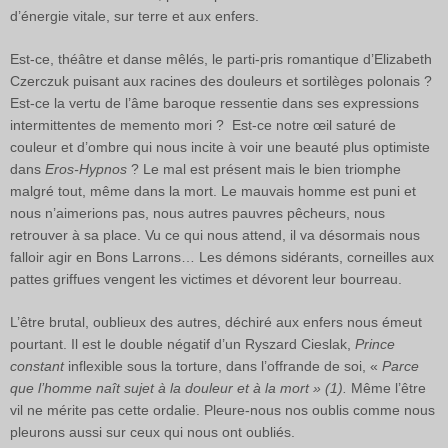
d’énergie vitale, sur terre et aux enfers.
Est-ce, théâtre et danse mêlés, le parti-pris romantique d’Elizabeth
Czerczuk puisant aux racines des douleurs et sortilèges polonais ?
Est-ce la vertu de l’âme baroque ressentie dans ses expressions
intermittentes de memento mori ? Est-ce notre œil saturé de
couleur et d’ombre qui nous incite à voir une beauté plus optimiste
dans
Eros-Hypnos
? Le mal est présent mais le bien triomphe
malgré tout, même dans la mort. Le mauvais homme est puni et
nous n’aimerions pas, nous autres pauvres pêcheurs, nous
retrouver à sa place. Vu ce qui nous attend, il va désormais nous
falloir agir en Bons Larrons… Les démons sidérants, corneilles aux
pattes griffues vengent les victimes et dévorent leur bourreau.
L’être brutal, oublieux des autres, déchiré aux enfers nous émeut
pourtant. Il est le double négatif d’un Ryszard Cieslak,
Prince
constant
inflexible sous la torture, dans l’offrande de soi, «
Parce
que l’homme naît sujet à la douleur et à la mort » (1).
Même l’être
vil ne mérite pas cette ordalie. Pleure-nous nos oublis comme nous
pleurons aussi sur ceux qui nous ont oubliés.