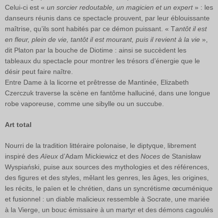
Celui-ci est «
un sorcier redoutable, un magicien et un expert
» : les
danseurs réunis dans ce spectacle prouvent, par leur éblouissante
maîtrise, qu’ils sont habités par ce démon puissant. « T
antôt il est
en fleur, plein de vie, tantôt il est mourant, puis il revient à la vie
»,
dit Platon par la bouche de Diotime : ainsi se succèdent les
tableaux du spectacle pour montrer les trésors d’énergie que le
désir peut faire naître.
Entre Dame à la licorne et prêtresse de Mantinée, Elizabeth
Czerczuk traverse la scène en fantôme halluciné, dans une longue
robe vaporeuse, comme une sibylle ou un succube.
Art total
Nourri de la tradition littéraire polonaise, le diptyque, librement
inspiré des
Aïeux
d’Adam Mickiewicz et des
Noces
de Stanisław
Wyspiański, puise aux sources des mythologies et des références,
des figures et des styles, mêlant les genres, les âges, les origines,
les récits, le païen et le chrétien, dans un syncrétisme œcuménique
et fusionnel : un diable malicieux ressemble à Socrate, une mariée
à la Vierge, un bouc émissaire à un martyr et des démons cagoulés