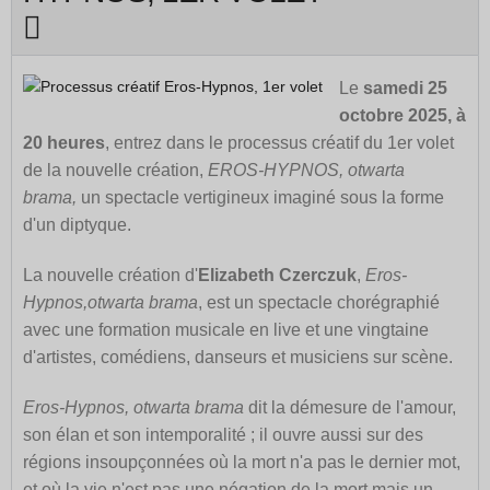
Le
samedi 25
octobre 2025, à
20 heures
,
entrez dans le processus créatif du 1er volet
de la nouvelle création,
EROS-HYPNOS, otwarta
brama,
un
spectacle vertigineux imaginé sous la forme
d'un diptyque.
La nouvelle création d'
Elizabeth Czerczuk
,
Eros-
Hypnos,otwarta brama
, est un spectacle chorégraphié
avec une formation musicale en live et une vingtaine
d'artistes, comédiens, danseurs et musiciens sur scène.
Eros-Hypnos, otwarta brama
dit la démesure de l'amour,
son élan et son intemporalité ; il ouvre aussi sur des
régions insoupçonnées où la mort n'a pas le dernier mot,
et où la vie n'est pas une négation de la mort mais un