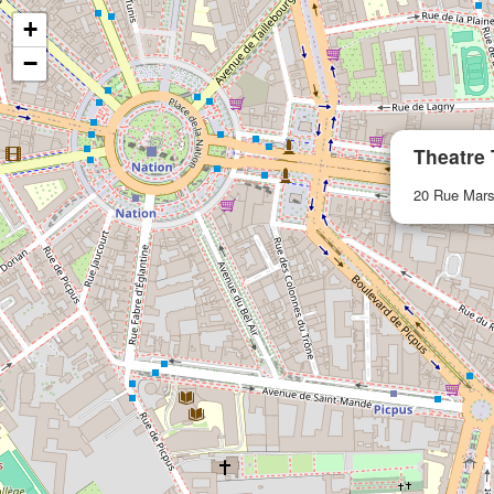
+
−
Theatre 
20 Rue Mars