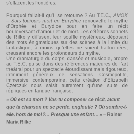
s’effacent les frontières.
Pourquoi fallait-il qu’il se retourne ? Au T.E.C.,
AMOK
– Sois toujours mort en Eurydice
renouvelle le mythe
d’Orphée et Eurydice pour en faire un récit
bouleversant d’amour et de mort. Les célèbres sonnets
de Rilke y diffusent leur souffle mystérieux, déposant
des mots énigmatiques sur des scènes à la limite du
fantastique, à moins qu’elles ne soient hallucinées,
creusant encore les profondeurs du mythe.
Une dramaturgie du corps, dansée et musicale, propre
au T.E.C. puise dans des références majeures de l’art
théâtral pour un spectacle étourdissant mais rigoureux,
infiniment généreux
de sensations. Cosmopolite,
immersive,
contemporaine, cette
création d’Elizabeth
Czerczuk nous saisit autrement
qu’une suite de
répliques en langue française.
« Où est sa mort ? Vas-tu composer ce récit, avant
que ta chanson ne se perde, engloutie ?
Où sombre-t-
elle, hors de moi
?…
P
resque une enfant
… »
– Rainer
Maria Rilke