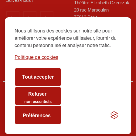
Suivez-nous !
Théâtre Elizabeth Czerczuk
20 rue Marsoulan
75012 Paris
01 84 83 08 80/ 06 12 16 48
Nous utilisons des cookies sur notre site pour
39
améliorer votre expérience utilisateur, fournir du
contact@theatreelizabethcz
contenu personnalisé et analyser notre trafic.
erczuk.fr
RESERVEZ EN LIGNE ICI
Politique de cookies
Tout accepter
Refuser
www.theatreelizabethczerczuk.fr
Billetterie
Contact
non essentiels
Préférences
tadwas