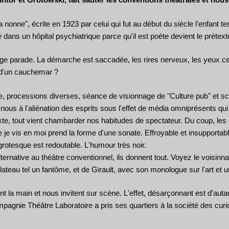
 la nonne", écrite en 1923 par celui qui fut au début du siècle l'enfant t
ans un hôpital psychiatrique parce qu'il est poète devient le prétexte 
ge parade. La démarche est saccadée, les rires nerveux, les yeux cern
t d'un cauchemar ?
e, processions diverses, séance de visionnage de "Culture pub" et sc
s à l'aliénation des esprits sous l'effet de média omniprésents qui éto
te, tout vient chambarder nos habitudes de spectateur. Du coup, les 
e je vis en moi prend la forme d'une sonate. Effroyable et insupportab
rotesque est redoutable. L'humour très noir.
native au théâtre conventionnel, ils donnent tout. Voyez le voisinnag
plateau tel un fantôme, et de Girault, avec son monologue sur l'art e
 la main et nous invitent sur scène. L'effet, désarçonnant est d'autant
compagnie Théâtre Laboratoire a pris ses quartiers à la société des cur