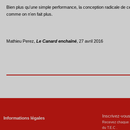
Bien plus qu'une simple performance, la conception radicale de ce
comme on n'en fait plus.
Mathieu Perez,
Le Canard enchaîné
, 27 avril 2016
Inscrivez-vous
Informations légales
Recevez chaque mo
du T.E.C .