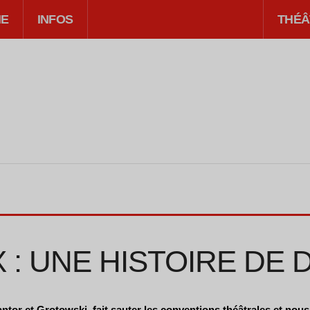
IE
INFOS
THÉÂ
: UNE HISTOIRE DE 
antor et Grotowski, fait sauter les conventions théâtrales et nou