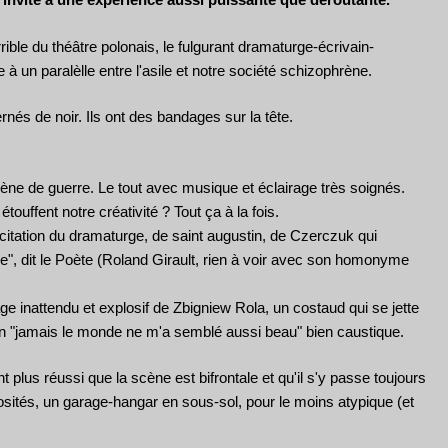
errible du théâtre polonais, le fulgurant dramaturge-écrivain-
à un paralèlle entre l'asile et notre société schizophrène.
és de noir. Ils ont des bandages sur la tête.
ène de guerre. Le tout avec musique et éclairage très soignés.
uffent notre créativité ? Tout ça à la fois.
citation du dramaturge, de saint augustin, de Czerczuk qui
le", dit le Poète (Roland Girault, rien à voir avec son homonyme
e inattendu et explosif de Zbigniew Rola, un costaud qui se jette
t un "jamais le monde ne m'a semblé aussi beau" bien caustique.
 plus réussi que la scène est bifrontale et qu'il s'y passe toujours
iosités, un garage-hangar en sous-sol, pour le moins atypique (et