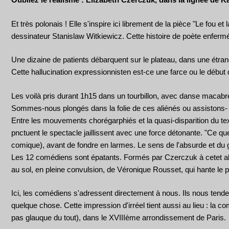
Et très polonais ! Elle s'inspire ici librement de la pièce "Le fou et
dessinateur Stanislaw Witkiewicz. Cette histoire de poète enfermé d
Une dizaine de patients débarquent sur le plateau, dans une étran
Cette hallucination expressionnisten est-ce une farce ou le débu
Les voilà pris durant 1h15 dans un tourbillon, avec danse macabr
Sommes-nous plongés dans la folie de ces aliénés ou assistons- nou
Entre les mouvements chorégarphiés et la quasi-disparition du tex
pnctuent le spectacle jaillissent avec une force détonante. "Ce qu
comique), avant de fondre en larmes. Le sens de l'absurde et du g
Les 12 comédiens sont épatants. Formés par Czerczuk à cetet alter
au sol, en pleine convulsion, de Véronique Rousset, qui hante le 
Ici, les comédiens s'adressent directement à nous. Ils nous tendent
quelque chose. Cette impression d'irréel tient aussi au lieu : la 
pas glauque du tout), dans le XVIIIème arrondissement de Paris.