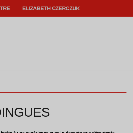
TRE
ELIZABETH CZERCZUK
DINGUES
s invite à une expérience aussi puissante que déroutante.