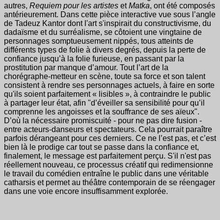
autres,
Requiem pour les artistes
et
Matka
, ont été composés
antérieurement. Dans cette pièce interactive vue sous l’angle
de Tadeuz Kantor dont l'art s'inspirait du constructivisme, du
dadaïsme et du surréalisme, se côtoient une vingtaine de
personnages somptueusement nippés, tous atteints de
différents types de folie à divers degrés, depuis la perte de
confiance jusqu’à la folie furieuse, en passant par la
prostitution par manque d’amour. Tout l’art de la
chorégraphe-metteur en scène, toute sa force et son talent
consistent à rendre ses personnages actuels, à faire en sorte
qu'ils soient parfaitement « lisibles », à contraindre le public
à partager leur état, afin "d’éveiller sa sensibilité pour qu’il
comprenne les angoisses et la souffrance de ses aïeux".
D’où la nécessaire promiscuité - pour ne pas dire fusion -
entre acteurs-danseurs et spectateurs. Cela pourrait paraître
parfois dérangeant pour ces derniers. Ce ne l’est pas, et c’est
bien là le prodige car tout se passe dans la confiance et,
finalement, le message est parfaitement perçu. S'il n'est pas
réellement nouveau, ce processus créatif qui redimensionne
le travail du comédien entraîne le public dans une véritable
catharsis et permet au théâtre contemporain de se réengager
dans une voie encore insuffisamment explorée.