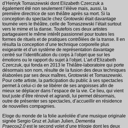
d’Henryk Tomaszewski dont Elizabeth Czerczuk a
également été non seulement l’élève mais, aussi, la
première directrice de son théâtre après sa mort. Si la
conception du spectacle chez Grotowski était davantage
tournée vers le théâtre, celle de Tomaszewski l’était surtout
vers le mime et la danse. Toutefois ces deux artistes
partageaient le même intérêt passionnel pour toutes les
formes de rituels et de pratiques contrôlées de la transe. Il en
résulta la conception d’une technique corporelle plus
exigeante et d’un système de représentation davantage
centré sur l'identification du corps à l'objet que sur les
émotions ou le rapport du sujet à l'objet. L’art d'Elizabeth
Czerczuk, qui fonda en 2013 le Théâtre-laboratoire qui porte
désormais son nom, résulte de la fusion des deux techniques
élaborées par ses deux maîtres, Grotowski et Tomaszewski.
Pour cette artiste, la participation du public à ses spectacles
permet à celui-ci de se libérer de ses angoisses afin de
mieux se déplacer dans l’espace de la vie. Ce lieu, qui vient
tout juste d’être rénové et agrandi, lui permet désormais,
outre de présenter ses spectacles, d’accueillir en résidence
de nouvelles compagnies.
Eloge du monde de la folie auréolée d’une musique originale
signée Sergio Gruz et Julian Julien,
Dementia
Praecox
2.0
est le second volet d’une trilogie dont les deux