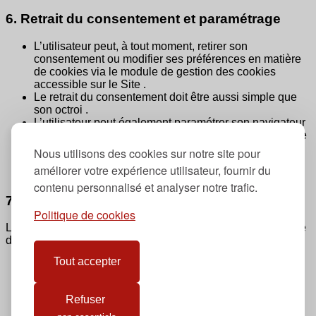
6. Retrait du consentement et paramétrage
L’utilisateur peut, à tout moment, retirer son
consentement ou modifier ses préférences en matière
de cookies via le module de gestion des cookies
accessible sur le Site .
Le retrait du consentement doit être aussi simple que
son octroi .
L’utilisateur peut également paramétrer son navigateur
afin de limiter ou bloquer certains cookies. Toutefois, le
refus des cookies strictement nécessaires est
Nous utilisons des cookies sur notre site pour
susceptible d’altérer le bon fonctionnement du Site ou
améliorer votre expérience utilisateur, fournir du
de certaines de ses fonctionnalités .
contenu personnalisé et analyser notre trafic.
7. Identité des tiers déposant des cookies
Politique de cookies
Lorsque l’utilisateur y consent, certains cookies peuvent être
déposés par des tiers, notamment :
Tout accepter
Google
, dans le cadre des services de mesure
d’audience .
Stripe
, dans le cadre du paiement sécurisé ou de
Refuser
services associés .