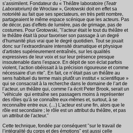
s’assimilent. Fondateur du « Théâtre laboratoire (
Teatr
Laboratorium)
de Wrocław », Grotowski doit en effet sa
notoriété au fait que ses spectateurs, en très petit nombre,
partageaient le même espace scénique que les acteurs. Pas
de décor, pas d'effets de lumière, pas de grimage, pas de
costumes. Pour Grotowski, "l'acteur était le tout du théâtre et
le théâtre était là pour favoriser son passage à un degré
d'humanité plus vrai que le degré quotidien. Tout se jouait
donc sur l'extraordinaire intensité dramatique et physique
d'artistes supérieurement entraînés, sur les qualités
expressives de leur voix et sur leur présence presque
insoutenable dans l'espace. En dépit de son éclat parfois
violent, l'action obéissait à la précision rigoureuse et comme
nécessaire d'un rite". En fait, ce n’était pas un théâtre au
sens habituel du terme mais plutôt un institut « scientifique »
qui se consacrait à la recherche dans le domaine de l’art de
l’acteur, un théâtre qui, comme l'a écrit Peter Brook, serait un
"véhicule qui entraîne ses passagers moins à représenter
des rôles qu'à se connaître eux-mêmes et, surtout, à se
reconnaître entre eux. (…) L'acteur est une fin, alors que le
rôle est secondaire ; le rôle est un attribut du théâtre, et pas
un attribut de l'acteur."
Cette technique, fondée par conséquent "sur le travail de
l’intégralité du corps et des émotions" est aussi celle