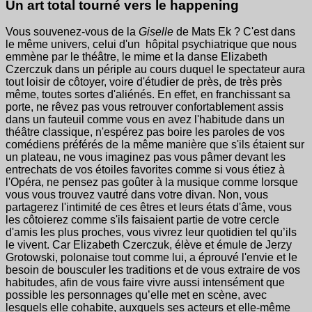
Un art total tourné vers le happening
Vous souvenez-vous de la
Giselle
de Mats Ek ? C'est dans
le même univers, celui d'un hôpital psychiatrique que nous
emmène par le théâtre, le mime et la danse Elizabeth
Czerczuk dans un périple au cours duquel le spectateur aura
tout loisir de côtoyer, voire d'étudier de près, de très près
même, toutes sortes d'aliénés. En effet, en franchissant sa
porte, ne rêvez pas vous retrouver confortablement assis
dans un fauteuil comme vous en avez l'habitude dans un
théâtre classique, n'espérez pas boire les paroles de vos
comédiens préférés de la même manière que s'ils étaient sur
un plateau, ne vous imaginez pas vous pâmer devant les
entrechats de vos étoiles favorites comme si vous étiez à
l'Opéra, ne pensez pas goûter à la musique comme lorsque
vous vous trouvez vautré dans votre divan. Non, vous
partagerez l'intimité de ces êtres et leurs états d'âme, vous
les côtoierez comme s'ils faisaient partie de votre cercle
d'amis les plus proches, vous vivrez leur quotidien tel qu’ils
le vivent. Car Elizabeth Czerczuk, élève et émule de Jerzy
Grotowski, polonaise tout comme lui, a éprouvé l'envie et le
besoin de bousculer les traditions et de vous extraire de vos
habitudes, afin de vous faire vivre aussi intensément que
possible les personnages qu’elle met en scène, avec
lesquels elle cohabite, auxquels ses acteurs et elle-même