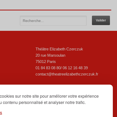
Théâtre Elizabeth Czerczuk
20 rue Marsoulan
75012 Paris
01 84 83 08 80/ 06 12 16 48 39
contact@theatreelizabethczerczuk.fr
cookies sur notre site pour améliorer votre expérience
 du contenu personnalisé et analyser notre trafic.
es