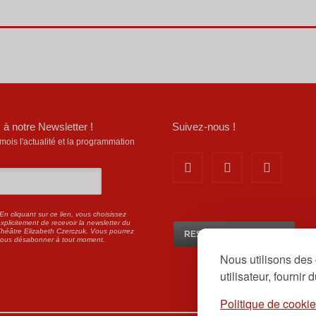
 à notre Newsletter !
Suivez-nous !
is l'actualité et la programmation
En cliquant sur ce lien, vous choisissez
xplicitement de recevoir la newsletter du
héâtre Elizabeth Czerczuk. Vous pourrez
RESERVEZ EN LIGNE ICI
vous désabonner à tout moment.
Nous utilisons des 
utilisateur, fournir
Politique de cooki