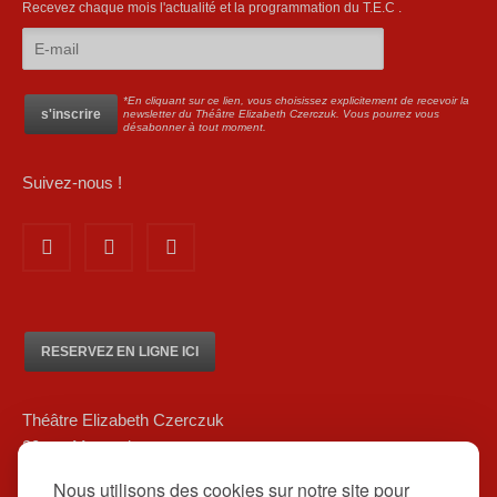
Recevez chaque mois l'actualité et la programmation du T.E.C .
*En cliquant sur ce lien, vous choisissez explicitement de recevoir la
newsletter du Théâtre Elizabeth Czerczuk. Vous pourrez vous
désabonner à tout moment.
Suivez-nous !
RESERVEZ EN LIGNE ICI
Théâtre Elizabeth Czerczuk
20 rue Marsoulan
75012 Paris
Nous utilisons des cookies sur notre site pour