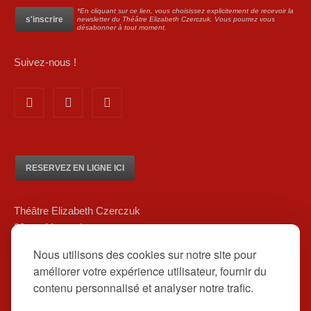
*En cliquant sur ce lien, vous choisissez explicitement de recevoir la
newsletter du Théâtre Elizabeth Czerczuk. Vous pourrez vous
désabonner à tout moment.
Suivez-nous !
RESERVEZ EN LIGNE ICI
Théâtre Elizabeth Czerczuk
20 rue Marsoulan
75012 Paris
Nous utilisons des cookies sur notre site pour
01 84 83 08 80/ 06 12 16 48 39
améliorer votre expérience utilisateur, fournir du
contact@theatreelizabethczerczuk.fr
contenu personnalisé et analyser notre trafic.