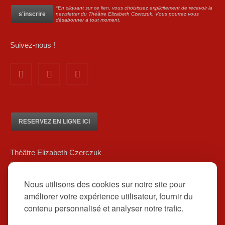
*En cliquant sur ce lien, vous choisissez explicitement de recevoir la
newsletter du Théâtre Elizabeth Czerczuk. Vous pourrez vous
désabonner à tout moment.
Suivez-nous !
RESERVEZ EN LIGNE ICI
Théâtre Elizabeth Czerczuk
20 rue Marsoulan
75012 Paris
Nous utilisons des cookies sur notre site pour
01 84 83 08 80/ 06 12 16 48 39
améliorer votre expérience utilisateur, fournir du
contact@theatreelizabethczerczuk.fr
contenu personnalisé et analyser notre trafic.