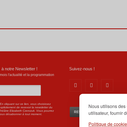
 à notre Newsletter !
Suivez-nous !
is l'actualité et la programmation
En cliquant sur ce lien, vous choisissez
Nous utilisons des 
xplicitement de recevoir la newsletter du
héâtre Elizabeth Czerczuk. Vous pourrez
utilisateur, fournir
RESERVEZ EN LIGNE ICI
vous désabonner à tout moment.
Politique de cooki