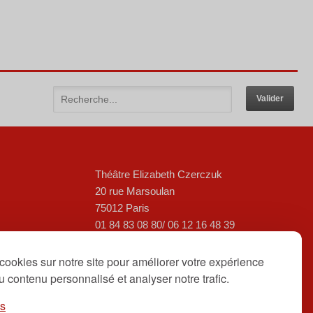
Théâtre Elizabeth Czerczuk
20 rue Marsoulan
75012 Paris
01 84 83 08 80/ 06 12 16 48 39
contact@theatreelizabethczerczuk.fr
cookies sur notre site pour améliorer votre expérience
 du contenu personnalisé et analyser notre trafic.
es