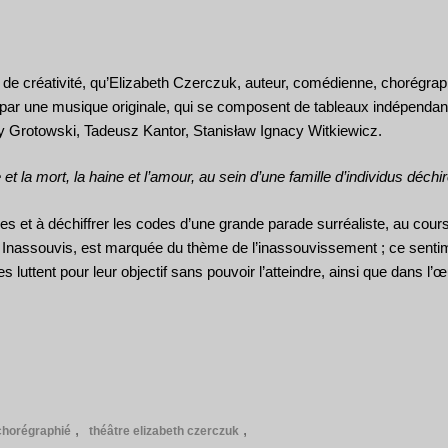
re de créativité, qu’Elizabeth Czerczuk, auteur, comédienne, chorégra
s par une musique originale, qui se composent de tableaux indépendant
zy Grotowski, Tadeusz Kantor, Stanisław Ignacy Witkiewicz.
t la mort, la haine et l’amour, au sein d’une famille d’individus déchir
aces et à déchiffrer les codes d’une grande parade surréaliste, au cour
les Inassouvis, est marquée du thème de l’inassouvissement ; ce sen
 luttent pour leur objectif sans pouvoir l’atteindre, ainsi que dans l’
chorégraphié
théâtre elizabeth czerczuk