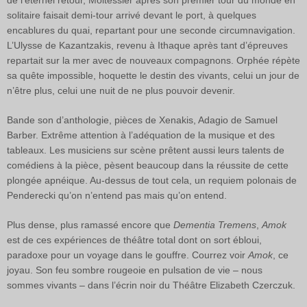
de l’éternel retour, Moitessier après son premier tour du monde en
solitaire faisait demi-tour arrivé devant le port, à quelques
encablures du quai, repartant pour une seconde circumnavigation.
L’Ulysse de Kazantzakis, revenu à Ithaque après tant d’épreuves
repartait sur la mer avec de nouveaux compagnons. Orphée répète
sa quête impossible, hoquette le destin des vivants, celui un jour de
n’être plus, celui une nuit de ne plus pouvoir devenir.
Bande son d’anthologie, pièces de Xenakis, Adagio de Samuel
Barber. Extrême attention à l’adéquation de la musique et des
tableaux. Les musiciens sur scène prêtent aussi leurs talents de
comédiens à la pièce, pèsent beaucoup dans la réussite de cette
plongée apnéique. Au-dessus de tout cela, un requiem polonais de
Penderecki qu’on n’entend pas mais qu’on entend.
Plus dense, plus ramassé encore que
Dementia Tremens
,
Amok
est de ces expériences de théâtre total dont on sort ébloui,
paradoxe pour un voyage dans le gouffre. Courrez voir
Amok
, ce
joyau. Son feu sombre rougeoie en pulsation de vie – nous
sommes vivants – dans l’écrin noir du Théâtre Elizabeth Czerczuk.