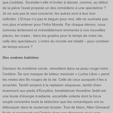
que j’oubliais. Souhaite-t-elle m’inviter à danser, comme, au début
de la pièce l’avait proposé un des comédiens à une spectatrice ?
Je ne suis pas le seul concerné, les autres sont à leur tour
sollicités. L’Erinye n’a pas le béguin pour moi, elle ne souhaite pas
non plus m’enlever pour l’Infra Monde. Par chaque démon, nous
sommes lentement et irrésistiblement emmenés à nos nouvelles
places, les vraies ; dans les gradins pour le temps de notre vie,
celle des spectateurs. L’ordre du monde est rétabli – pour combien
de temps encore ?
Des ombres habitées
Danseur du troisième cercle, virevoltant dans sa peau rouge-noire :
Cerbère. De son masque de lutteur mexicain « Lucha Libre » pend
les restes des fils rouges de la vie. Celle de ceux auxquels il les a
arrachés. Tantôt serpent à la reptation visqueuse, tantôt chien
énamouré aux pieds d’Eurydice, breakdancer Azzedine Jeddi est
une boule d’énergie irradiante, escarbille volante dont la force
souple concentre toute la séduction que les romantiques ont su
débusquer dans le souterrain brasier. Tout de blanc, Allan Gereaud
fluide et rayonnant est Orphée dans son désespoir et sa rage