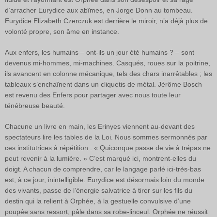
d’arracher Eurydice aux abîmes, en Jorge Donn au tombeau.
Eurydice Elizabeth Czerczuk est derrière le miroir, n’a déjà plus de
volonté propre, son âme en instance.
Aux enfers, les humains – ont-ils un jour été humains ? – sont
devenus mi-hommes, mi-machines. Casqués, roues sur la poitrine,
ils avancent en colonne mécanique, tels des chars inarrêtables ; les
tableaux s’enchaînent dans un cliquetis de métal. Jérôme Bosch
est revenu des Enfers pour partager avec nous toute leur
ténébreuse beauté.
Chacune un livre en main, les Erinyes viennent au-devant des
spectateurs lire les tables de la Loi. Nous sommes sermonnés par
ces institutrices à répétition : « Quiconque passe de vie à trépas ne
peut revenir à la lumière. » C’est marqué ici, montrent-elles du
doigt. A chacun de comprendre, car le langage parlé ici-très-bas
est, à ce jour, inintelligible. Eurydice est désormais loin du monde
des vivants, passe de l’énergie salvatrice à tirer sur les fils du
destin qui la relient à Orphée, à la gestuelle convulsive d’une
poupée sans ressort, pâle dans sa robe-linceul. Orphée ne réussit