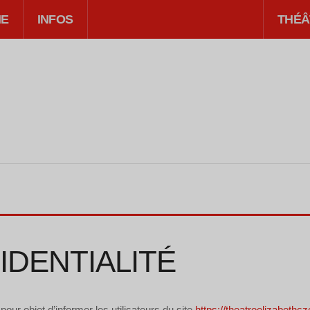
IE
INFOS
THÉÂ
IDENTIALITÉ
 pour objet d’informer les utilisateurs du site
https://theatreelizabethcz