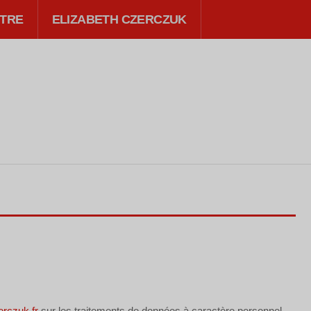
TRE
ELIZABETH CZERCZUK
erczuk.fr
sur les traitements de données à caractère personnel