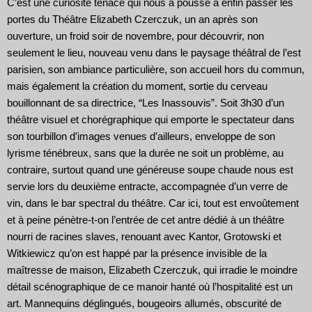
C’est une curiosité tenace qui nous a poussé à enfin passer les
portes du Théâtre Elizabeth Czerczuk, un an après son
ouverture, un froid soir de novembre, pour découvrir, non
seulement le lieu, nouveau venu dans le paysage théâtral de l’est
parisien, son ambiance particulière, son accueil hors du commun,
mais également la création du moment, sortie du cerveau
bouillonnant de sa directrice, “Les Inassouvis”. Soit 3h30 d’un
théâtre visuel et chorégraphique qui emporte le spectateur dans
son tourbillon d’images venues d’ailleurs, enveloppe de son
lyrisme ténébreux, sans que la durée ne soit un problème, au
contraire, surtout quand une généreuse soupe chaude nous est
servie lors du deuxième entracte, accompagnée d’un verre de
vin, dans le bar spectral du théâtre. Car ici, tout est envoûtement
et à peine pénètre-t-on l’entrée de cet antre dédié à un théâtre
nourri de racines slaves, renouant avec Kantor, Grotowski et
Witkiewicz qu’on est happé par la présence invisible de la
maîtresse de maison, Elizabeth Czerczuk, qui irradie le moindre
détail scénographique de ce manoir hanté où l’hospitalité est un
art. Mannequins déglingués, bougeoirs allumés, obscurité de