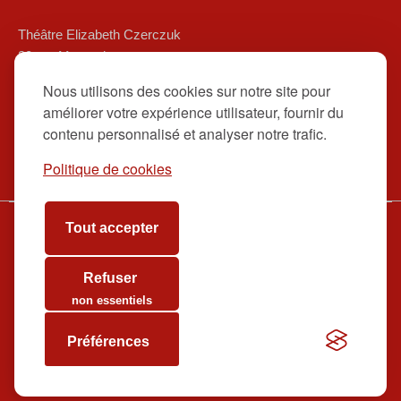
Théâtre Elizabeth Czerczuk
20 rue Marsoulan
75012 Paris
Nous utilisons des cookies sur notre site pour
01 84 83 08 80/ 06 12 16 48 39
améliorer votre expérience utilisateur, fournir du
contact@theatreelizabethczerczuk.fr
contenu personnalisé et analyser notre trafic.
Politique de cookies
Tout accepter
www.theatreelizabethczerczuk.fr
Billetterie
Refuser
Contact
non essentiels
Préférences
tadwas