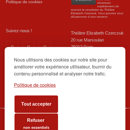
Politique de cookies
choisissez
explicitement de
recevoir la newsletter du Théâtre
Elizabeth Czerczuk. Vous pourrez vous
désabonner à tout moment.
Suivez-nous !
Théâtre Elizabeth Czerczuk
20 rue Marsoulan
75012 Paris
01 84 83 08 80/ 06 12 16 48
Nous utilisons des cookies sur notre site pour
39
améliorer votre expérience utilisateur, fournir du
contact@theatreelizabethcz
contenu personnalisé et analyser notre trafic.
erczuk.fr
RESERVEZ EN LIGNE ICI
Politique de cookies
Tout accepter
Refuser
www.theatreelizabethczerczuk.fr
Billetterie
Contact
non essentiels