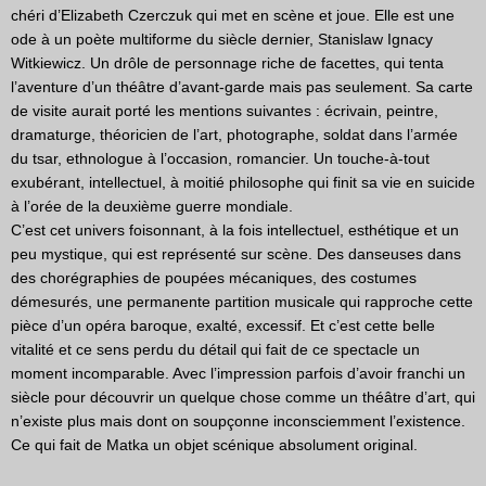
chéri d’Elizabeth Czerczuk qui met en scène et joue. Elle est une
ode à un poète multiforme du siècle dernier, Stanislaw Ignacy
Witkiewicz. Un drôle de personnage riche de facettes, qui tenta
l’aventure d’un théâtre d’avant-garde mais pas seulement. Sa carte
de visite aurait porté les mentions suivantes : écrivain, peintre,
dramaturge, théoricien de l’art, photographe, soldat dans l’armée
du tsar, ethnologue à l’occasion, romancier. Un touche-à-tout
exubérant, intellectuel, à moitié philosophe qui finit sa vie en suicide
à l’orée de la deuxième guerre mondiale.
C’est cet univers foisonnant, à la fois intellectuel, esthétique et un
peu mystique, qui est représenté sur scène. Des danseuses dans
des chorégraphies de poupées mécaniques, des costumes
démesurés, une permanente partition musicale qui rapproche cette
pièce d’un opéra baroque, exalté, excessif. Et c’est cette belle
vitalité et ce sens perdu du détail qui fait de ce spectacle un
moment incomparable. Avec l’impression parfois d’avoir franchi un
siècle pour découvrir un quelque chose comme un théâtre d’art, qui
n’existe plus mais dont on soupçonne inconsciemment l’existence.
Ce qui fait de Matka un objet scénique absolument original.