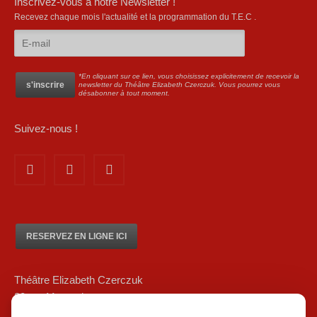
Inscrivez-vous à notre Newsletter !
Recevez chaque mois l'actualité et la programmation du T.E.C .
*En cliquant sur ce lien, vous choisissez explicitement de recevoir la
newsletter du Théâtre Elizabeth Czerczuk. Vous pourrez vous
désabonner à tout moment.
Suivez-nous !
RESERVEZ EN LIGNE ICI
Théâtre Elizabeth Czerczuk
20 rue Marsoulan
75012 Paris