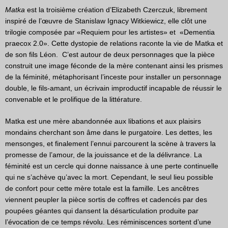
Matka
est la troisième création d’Elizabeth Czerczuk, librement
inspiré de l’œuvre de Stanislaw Ignacy Witkiewicz, elle clôt une
trilogie composée par «Requiem pour les artistes» et «Dementia
praecox 2.0». Cette dystopie de relations raconte la vie de Matka et
de son fils Léon. C’est autour de deux personnages que la pièce
construit une image féconde de la mère contenant ainsi les prismes
de la féminité, métaphorisant l’inceste pour installer un personnage
double, le fils-amant, un écrivain improductif incapable de réussir le
convenable et le prolifique de la littérature.
Matka est une mère abandonnée aux libations et aux plaisirs
mondains cherchant son âme dans le purgatoire. Les dettes, les
mensonges, et finalement l’ennui parcourent la scène à travers la
promesse de l’amour, de la jouissance et de la délivrance. La
féminité est un cercle qui donne naissance à une perte continuelle
qui ne s’achève qu’avec la mort. Cependant, le seul lieu possible
de confort pour cette mère totale est la famille. Les ancêtres
viennent peupler la pièce sortis de coffres et cadencés par des
poupées géantes qui dansent la désarticulation produite par
l’évocation de ce temps révolu. Les réminiscences sortent d’une